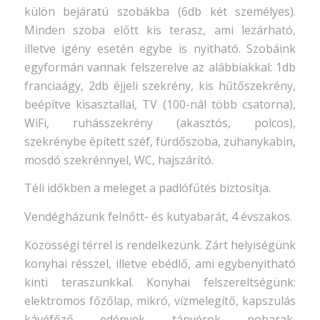
külön bejáratú szobákba (6db két személyes).
Minden szoba előtt kis terasz, ami lezárható,
illetve igény esetén egybe is nyitható. Szobáink
egyformán vannak felszerelve az alábbiakkal: 1db
franciaágy, 2db éjjeli szekrény, kis hűtőszekrény,
beépítve kisasztallal, TV (100-nál több csatorna),
WiFi, ruhásszekrény (akasztós, polcos),
szekrénybe épített széf, fürdőszoba, zuhanykabin,
mosdó szekrénnyel, WC, hajszárító.
Téli időkben a meleget a padlófűtés biztosítja.
Vendégházunk felnőtt- és kutyabarát, 4 évszakos.
Közösségi térrel is rendelkezünk. Zárt helyiségünk
konyhai résszel, illetve ebédlő, ami egybenyitható
kinti teraszunkkal. Konyhai felszereltségünk:
elektromos főzőlap, mikró, vízmelegítő, kapszulás
kávéfőző, edények, tányérok, poharak,