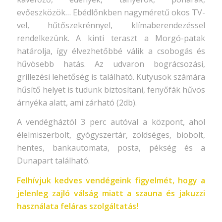
evőeszközök… Ebédlőnkben nagyméretű okos TV-
vel, hűtőszekrénnyel, klímaberendezéssel
rendelkezünk. A kinti teraszt a Morgó-patak
határolja, így élvezhetőbbé válik a csobogás és
hűvösebb hatás. Az udvaron bográcsozási,
grillezési lehetőség is található. Kutyusok számára
hűsítő helyet is tudunk biztosítani, fenyőfák hűvös
árnyéka alatt, ami zárható (2db).
A vendégháztól 3 perc autóval a központ, ahol
élelmiszerbolt, gyógyszertár, zöldséges, biobolt,
hentes, bankautomata, posta, pékség és a
Dunapart található.
Felhívjuk kedves vendégeink figyelmét, hogy a
jelenleg zajló válság miatt a szauna és jakuzzi
használata feláras szolgáltatás!